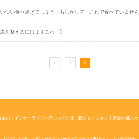
いつい食べ過ぎてしまう！もしかして。これで食べていません
康を整えるにはまずこれ！】
1
2
会案内
インナーライフバランス®とは
個別セッション
講座開催スケ
© 2021
- 2026 JILBA｜日本インナーライフバランス(R)ダイエット・健康協会