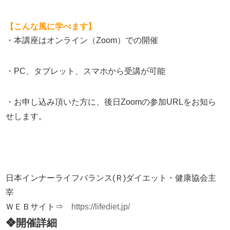
【こんな風に学べます】
・本講座はオンライン（
Zoom
）での開催
・
PC
、タブレット、スマホから受講が可能
・お申し込み頂いた方に、後日
Zoom
の参加
URL
をお知ら
せします。
日本インナーライフバランス(Ｒ)ダイエット・健康協会主
宰
ＷＥＢサイト⇒
https://lifediet.jp/
❖開催詳細