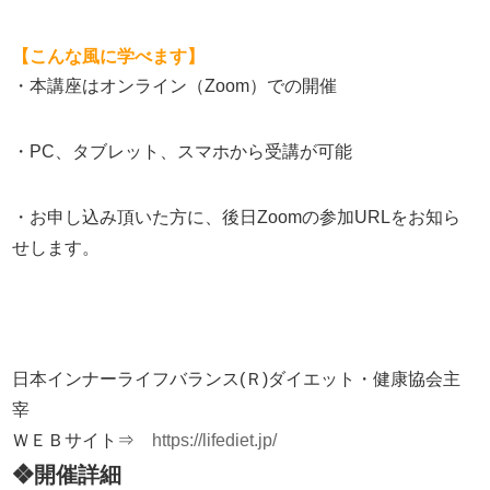
【こんな風に学べます】
・本講座はオンライン（
Zoom
）での開催
・
PC
、タブレット、スマホから受講が可能
・お申し込み頂いた方に、後日
Zoom
の参加
URL
をお知ら
せします。
日本インナーライフバランス(Ｒ)ダイエット・健康協会主
宰
ＷＥＢサイト⇒
https://lifediet.jp/
❖開催詳細