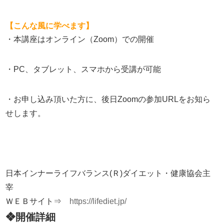
【こんな風に学べます】
・本講座はオンライン（
Zoom
）での開催
・
PC
、タブレット、スマホから受講が可能
・お申し込み頂いた方に、後日
Zoom
の参加
URL
をお知ら
せします。
日本インナーライフバランス(Ｒ)ダイエット・健康協会主
宰
ＷＥＢサイト⇒
https://lifediet.jp/
❖開催詳細