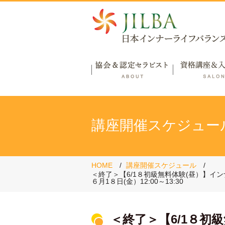
講座開催スケジュー
HOME
講座開催スケジュール
＜終了＞【6/1８初級無料体験(昼）】
６月1８日(金）12:00～13:30
＜終了＞【6/1８初