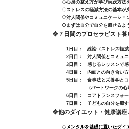
◇心身の整え方が学び実践方法を
◇ストレスの軽減方法の基本が
◇対人関係やコミュニケーション
◇まずは自分で自分を癒せるよ
❖７日間のプロセラピスト養
1日目： 総論（ストレス軽減・
2日目： 対人関係とコミュニケ
3日目： 感じるレッスンで感性
4日目： 内面との向き合い方と
5日目： 食事法と栄養学とコア
(パートワークの心理
6日目： コアトランスフォーメ
7日目； 子どもの自分を癒すイ
❖他のダイエット・健康講座
◇メンタルを基礎に置いたダ