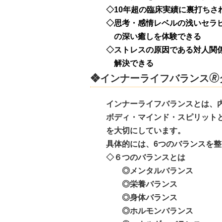
◇10年超の臨床実績に裏打ちさ
◇思考・感情レベルの浅いセラピ
の深い癒しを体験できる
◇ストレスの原因である対人関係
解決できる
❖インナーライフバランス
🄬
インナーライフバランスとは、内
ボディ・マインド・スピリットと
を大切にしています。
具体的には、
6
つのバランスを整
◇６つのバランスとは
◎メンタルバ
◎栄養バランス
◎身体バランス
◎ホルモンバランス