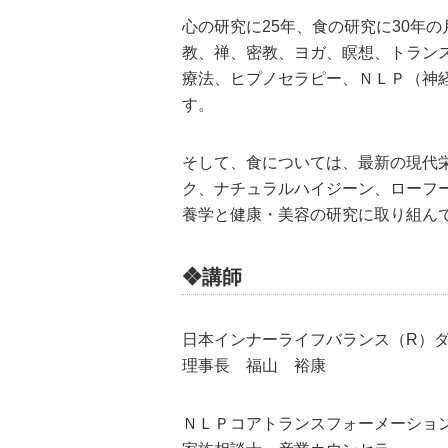
心の研究に
25
年、食の研究に
30
年の
教、禅、密教、ヨガ、瞑想、トラン
療法、ヒプノセラピー、ＮＬＰ（神
す。
そして、食については、最新の現代
ク、ナチュラルハイジーン、ローフ
養学と健康・美容の研究に取り組ん
❖講師
日本インナーライフバランス（R）
理事長 福山 裕康
ＮＬＰコアトランスフォーメーショ