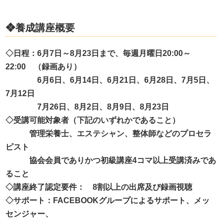
❖養成講座概要
◇日程：
6
月
7
日～
8
月
23
日まで、毎週月曜日
20:00
～
22:00
（録画あり）
6
月
6
日、
6
月
14
日、
6
月
21
日、
6
月
28
日、
7
月
5
日、
7
月
12
日
7
月
26
日、
8
月
2
日、
8
月
9
日、
8
月
23
日
◇受講可能対象者（下記のいずれかであること）
管理栄養士、エステシャン、整体師などのプロセラ
ピスト
協会会員でありかつ初級講座
4
コマ以上受講済みであ
ること
◇講座終了認定要件：
8
割以上の出席及び録画視聴
◇サポート：
FACEBOOK
グループによるサポート、メッ
センジャー、