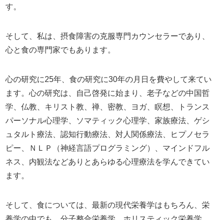
す。
そして、私は、摂食障害の克服専門カウンセラーであり、
心と食の専門家でもあります。
心の研究に
25
年、食の研究に
30
年の月日を費やして来てい
ます。心の研究は、自己啓発に始まり、老子などの中国哲
学、仏教、キリスト教、禅、密教、ヨガ、瞑想、トランス
パーソナル心理学、ソマティック心理学、家族療法、ゲシ
ュタルト療法、認知行動療法、対人関係療法、ヒプノセラ
ピー、ＮＬＰ（神経言語プログラミング）、マインドフル
ネス、内観法などありとあらゆる心理療法を学んできてい
ます。
そして、食については、最新の現代栄養学はもちろん、栄
養学の中でも、分子整合栄養学、ホリスティック栄養学、