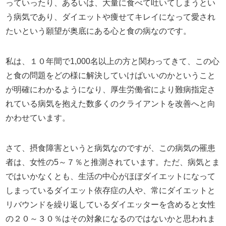
っていったり、あるいは、大量に食べて吐いてしまうとい
う病気であり、ダイエットや痩せてキレイになって愛され
たいという願望が奥底にある心と食の病なのです。
私は、１０年間で
1,000
名以上の方と関わってきて、この心
と食の問題をどの様に解決していけばいいのかということ
が明確にわかるようになり、厚生労働省により難病指定さ
れている病気を抱えた数多くのクライアントを改善へと向
かわせています。
さて、摂食障害というと病気なのですが、この病気の罹患
者は、女性の
5
～７％と推測されています。ただ、病気とま
ではいかなくとも、生活の中心がほぼダイエットになって
しまっているダイエット依存症の人や、常にダイエットと
リバウンドを繰り返しているダイエッターを含めると女性
の２０～３０％はその対象になるのではないかと思われま