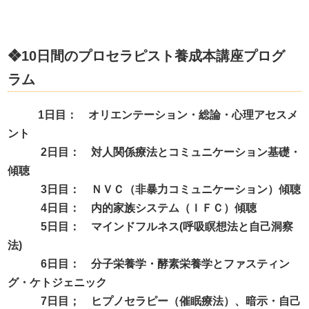
❖
10
日間のプロセラピスト養成本講座プログ
ラム
1
日目： オリエンテーション・総論・心理アセスメ
ント
2
日目： 対人関係療法とコミュニケーション基礎・
傾聴
3
日目： ＮＶＣ（非暴力コミュニケーション）傾聴
4
日目： 内的家族システム（ＩＦＣ）傾聴
5
日目： マインドフルネス
(
呼吸瞑想法と自己洞察
法
)
6
日目： 分子栄養学・酵素栄養学とファスティン
グ・ケトジェニック
7
日目； ヒプノセラピー（催眠療法）、暗示・自己