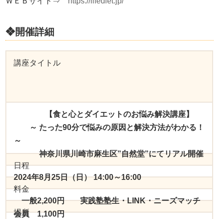
ＷＥＢサイト⇒
https://lifediet.jp/
❖開催詳細
講座タイトル
【食と心とダイエットのお悩み解決講座】
～ たった90分で悩みの原因と解決方法がわかる！
～
神奈川県川崎市麻生区”自然堂”にてリアル開催
日程
2024年8月25日（日） 14:00～16:00
料金
一般2,200円 実践塾塾生・LINK・ニーズマッチ
場所
会員 1,100円