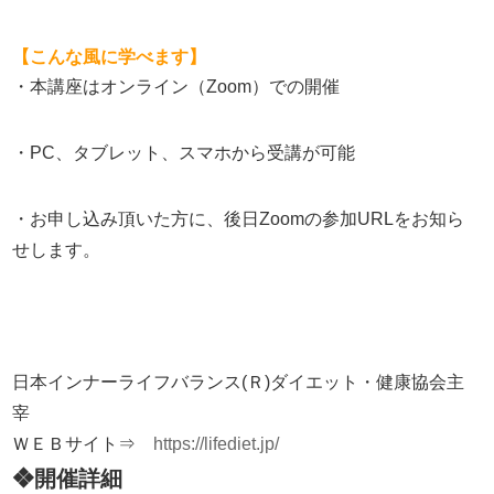
【こんな風に学べます】
・本講座はオンライン（
Zoom
）での開催
・
PC
、タブレット、スマホから受講が可能
・お申し込み頂いた方に、後日
Zoom
の参加
URL
をお知ら
せします。
日本インナーライフバランス(Ｒ)ダイエット・健康協会主
宰
ＷＥＢサイト⇒
https://lifediet.jp/
❖開催詳細