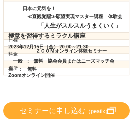
日本に元気を！
≪直観覚醒≫願望実現マスター講座 体験会
「人生がスルスルうまくいく」
極意を習得するミラクル講座
日程
2023年12月15日（金） 20:00～21:30
ＺＯＯＭオンライン体験セミナー
料金
一般 : 無料 協会会員またはニーズマッチ会
場所
員 ： 無料
Zoomオンライン開催
セミナーに申し込む
（peatix）