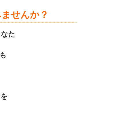
みませんか？
あなた
も
みを