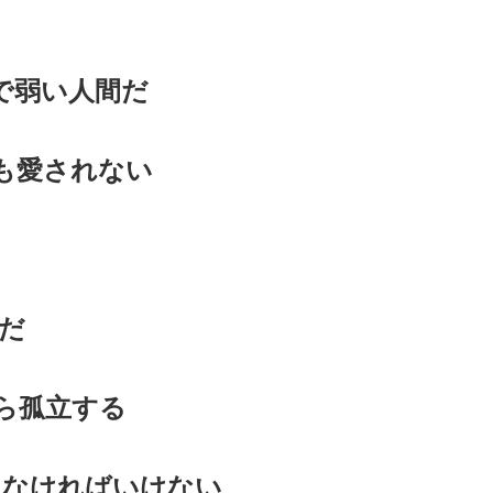
い人間だ
愛されない
間だ
孤立する
なければいけない