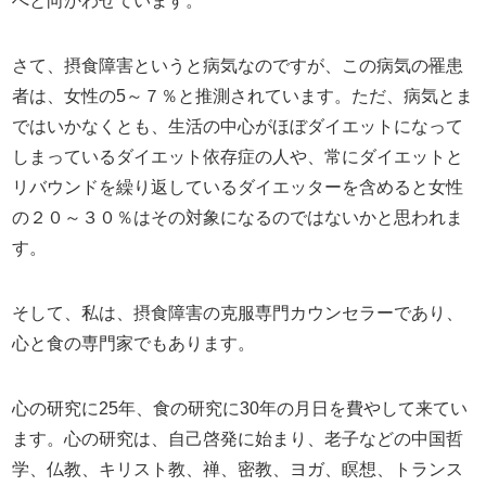
へと向かわせています。
さて、摂食障害というと病気なのですが、この病気の罹患
者は、女性の
5
～７％と推測されています。ただ、病気とま
ではいかなくとも、生活の中心がほぼダイエットになって
しまっているダイエット依存症の人や、常にダイエットと
リバウンドを繰り返しているダイエッターを含めると女性
の２０～３０％はその対象になるのではないかと思われま
す。
そして、私は、摂食障害の克服専門カウンセラーであり、
心と食の専門家でもあります。
心の研究に
25
年、食の研究に
30
年の月日を費やして来てい
ます。心の研究は、自己啓発に始まり、老子などの中国哲
学、仏教、キリスト教、禅、密教、ヨガ、瞑想、トランス